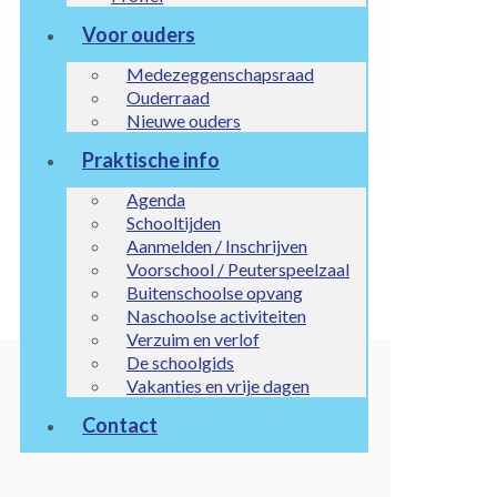
Voor ouders
Medezeggenschapsraad
Ouderraad
Nieuwe ouders
Praktische info
Agenda
Schooltijden
Aanmelden / Inschrijven
Voorschool / Peuterspeelzaal
Buitenschoolse opvang
Naschoolse activiteiten
Verzuim en verlof
De schoolgids
Vakanties en vrije dagen
Contact